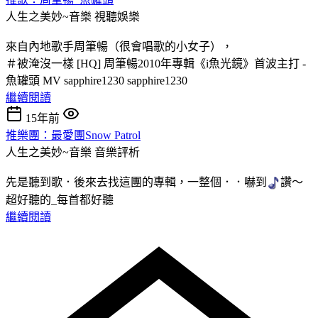
人生之美妙~音樂
視聽娛樂
來自內地歌手周筆暢（很會唱歌的小女子），
＃被淹沒一樣 [HQ] 周筆暢2010年專輯《i魚光鏡》首波主打 -
魚罐頭 MV sapphire1230 sapphire1230
繼續閱讀
15年前
推樂團：最愛團Snow Patrol
人生之美妙~音樂
音樂評析
先是聽到歌．後來去找這團的專輯，一整個．
．嚇到
讚～
超好聽的_每首都好聽
繼續閱讀