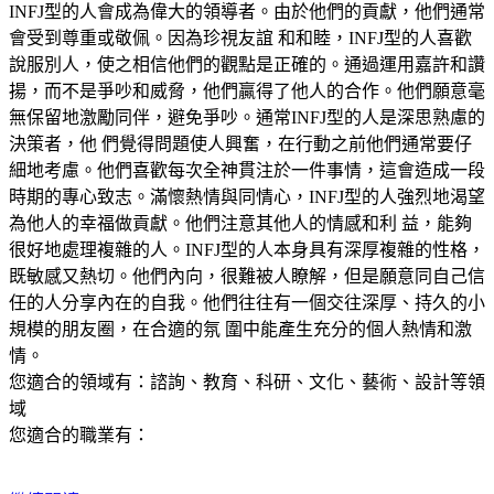
INFJ型的人會成為偉大的領導者。由於他們的貢獻，他們通常
會受到尊重或敬佩。因為珍視友誼 和和睦，INFJ型的人喜歡
說服別人，使之相信他們的觀點是正確的。通過運用嘉許和讚
揚，而不是爭吵和威脅，他們贏得了他人的合作。他們願意毫
無保留地激勵同伴，避免爭吵。通常INFJ型的人是深思熟慮的
決策者，他 們覺得問題使人興奮，在行動之前他們通常要仔
細地考慮。他們喜歡每次全神貫注於一件事情，這會造成一段
時期的專心致志。滿懷熱情與同情心，INFJ型的人強烈地渴望
為他人的幸福做貢獻。他們注意其他人的情感和利 益，能夠
很好地處理複雜的人。INFJ型的人本身具有深厚複雜的性格，
既敏感又熱切。他們內向，很難被人瞭解，但是願意同自己信
任的人分享內在的自我。他們往往有一個交往深厚、持久的小
規模的朋友圈，在合適的氛 圍中能產生充分的個人熱情和激
情。
您適合的領域有：諮詢、教育、科研、文化、藝術、設計等領
域
您適合的職業有：