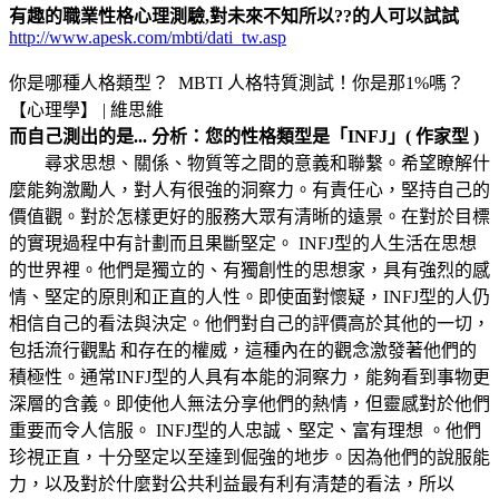
有趣的職業性格心理測驗,
對未來不知所以??的人可以試試
http://www.apesk.com/mbti/dati_tw.asp
你是哪種人格類型？ MBTI 人格特質測試！你是那1%嗎？
【心理學】 | 維思維
而自己測出的是...
分析：您的性格類型是「INFJ」( 作家型 )
尋求思想、關係、物質等之間的意義和聯繫。希望瞭解什
麼能夠激勵人，對人有很強的洞察力。有責任心，堅持自己的
價值觀。對於怎樣更好的服務大眾有清晰的遠景。在對於目標
的實現過程中有計劃而且果斷堅定。 INFJ型的人生活在思想
的世界裡。他們是獨立的、有獨創性的思想家，具有強烈的感
情、堅定的原則和正直的人性。即使面對懷疑，INFJ型的人仍
相信自己的看法與決定。他們對自己的評價高於其他的一切，
包括流行觀點 和存在的權威，這種內在的觀念激發著他們的
積極性。通常INFJ型的人具有本能的洞察力，能夠看到事物更
深層的含義。即使他人無法分享他們的熱情，但靈感對於他們
重要而令人信服。 INFJ型的人忠誠、堅定、富有理想 。他們
珍視正直，十分堅定以至達到倔強的地步。因為他們的說服能
力，以及對於什麼對公共利益最有利有清楚的看法，所以