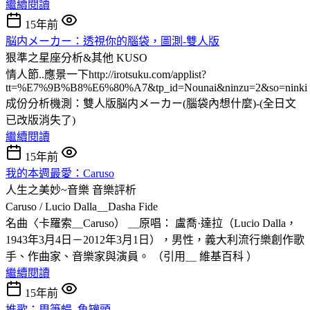
繼續閱讀
15年前
脳内メーカー：透視你的腦袋，圖測-雙人版
狠準之星座分析&其他
KUSO
情人節
..應景一下http://irotsuku.com/applist?
tt=%E7%9B%B8%E6%80%A7&tp_id=Nounai&ninzu=2&so=ninki
成份分析機測：雙人版脳内メーカー(腦袋內想什麼)-(全日文
已改版
消失了)
繼續閱讀
15年前
我的本週最愛：Caruso
人生之美妙~音樂
音樂評析
Caruso / Lucio Dalla＿Dasha Fide
名曲〈卡羅索＿Caruso） ＿原唱： 盧喬·達拉（Lucio Dalla，
1943年3月4日－2012年3月1日），男性，義大利流行樂創作歌
手、作曲家、音樂家與演員。 （引用＿ 維基百科 ）
繼續閱讀
15年前
推歌：周筆暢_魚罐頭