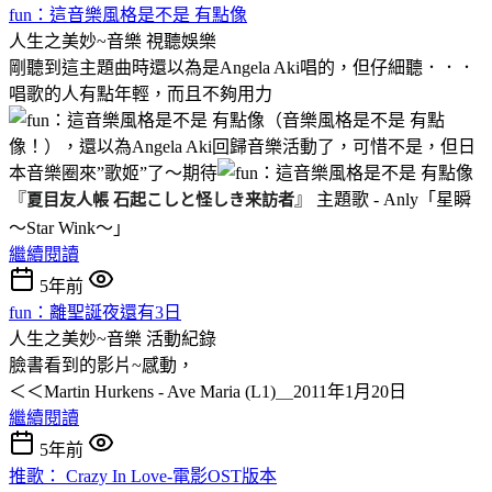
fun：這音樂風格是不是 有點像
人生之美妙~音樂
視聽娛樂
剛聽到這主題曲時還以為是Angela Aki唱的，但仔細聽．．．
唱歌的人有點年輕，而且不夠用力
（音樂風格是不是 有點
像！），還以為Angela Aki回歸音樂活動了，可惜不是，但日
本音樂圈來”歌姬”了～期待
『
夏目友人帳 石起こしと怪しき来訪者
』 主題歌 - Anly「星瞬
〜Star Wink〜」
繼續閱讀
5年前
fun：離聖誕夜還有3日
人生之美妙~音樂
活動紀錄
臉書看到的影片~感動
，
＜＜Martin Hurkens - Ave Maria (L1)＿2011年1月20日
繼續閱讀
5年前
推歌： Crazy In Love-電影OST版本