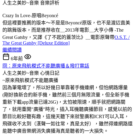
人生之美妙~音樂
音樂評析
Crazy In Love-原唱Beyoncé
但這裡要推薦的版本～不是是Beyoncé原版，也不是渡辺直美
的跳舞版本，而是推荐收在＿2013年電影＿大亨小傳 -The
Great Gatsby，又譯《了不起的蓋茨比》＿電影原聲帶
O.S.T. /
The Great Gatsby [Deluxe Edition]
繼續閱讀
6年前
冏：原來飛航模式不能聽廣播＆撥打電話
人生之美妙~音樂
心情日記
~原來飛航模式不能聽廣播
因為筆電壞了，所以好幾日單靠著手機連網，但怕網路爆量
(剛好換新合約新手機，雖然前三個月無限流量，但全新手機
重新下載app流量已達26G
)，太怕被限速，順手就把網路關
了，就用
重開"廣播"時光，插入耳機聽廣播節目，感覺以前的
節目比較好聽有趣，這幾天聽下來就警廣和ICRT可以入耳，
飛碟收不太到（漢聲一如往常，真是太好），雖然得連網路還
能聽中廣音樂網消失廣播海真是聽者的一大損失。