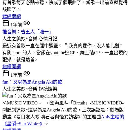
有首歌每天必點來聽，快成了催眠曲了，當歌一出前奏就覺得
該睡了。
繼續閱讀
1年前
推音樂：告五人「唯一」
人生之美妙~音樂
心情日記
最近有首歌一直在腦中迴盪。 ＂我真的愛你，沒人能比擬”
有刷shorts的人，當飯在youtube追CP、線上磕CP，一直出現的
配樂，就是這首>
繼續閱讀
1年前
fun：又以為是Angela Aki的歌
人生之美妙~音樂
視聽娛樂
＜MUSIC VIDEO→ • 望海風斗「Breath」-MUSIC VIDEO-
剛聽到這歌~還以為是Angela Aki的歌，上次誤認是：劇場版
動畫《夏目友人帳 喚石者與怪異訪客》的主題曲
Anly主唱的
《星瞬~Star Wink~》
。