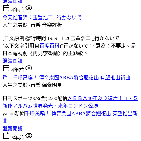
繼續閱讀
4年前
今天推音樂：玉置浩二 _行かないで
人生之美妙~音樂
音樂評析
(日文原創)發行時間 1989-11-20玉置浩二 _行かないで
(以下文字引用自
百度百科
)“行かないで”，意為：不要走。是
日本電視劇《再見李香蘭》的主題歌。
繼續閱讀
4年前
驚：千呼萬喚！ 傳奇樂團ABBA將合體復出 有望推出新曲
人生之美妙~音樂
偶像明星
日刊スポーツ9/3(金) 2:00配信
ＡＢＢＡ40年ぶり復活！11・５
新作アルバム世界発売、来年ロンドン公演
yahoo新聞
千呼萬喚！ 傳奇樂團ABBA將合體復出 有望推出新
曲
繼續閱讀
5年前