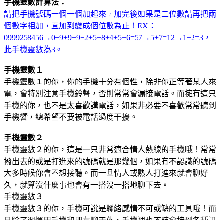
手機靈數計算法：
請把手機號碼一個一個加起來，加完後如果是二位數請再把兩
個數字相加，直加到變成個位數為止！
EX
：
0999258456→0+9+9+9+2+5+8+4+5+6=57→5+7=12→1+2=3
，
此手機靈數為
3
。
手機靈數１
手機靈數１的你，你的手機十分有個性，除非你正等著某人來
電，會特別注意手機鈴聲，否則常常會漏接電話。而擁有這只
手機的你，也不是太喜歡講電話，如果非必要不喜歡常常聽到
手機響，總希望不要被電話過度干擾。
手機靈數２
手機靈數２的你，這是一只非常適合情人熱線的手機哦！常常
撥出去的或是打進來的號碼就是那幾個，如果有不認識的號碼
大多時候你會不想接聽。而一旦情人或熟人打進來就會聊好
久，就算沒什麼事也會有一搭沒一搭地聊下去。
手機靈數３
手機靈數３的你，手機可說是聯絡感情不可或缺的工具哦！而