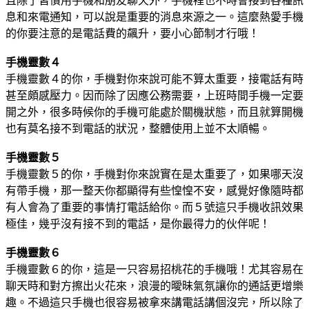
且除了習慣用手機和朋友聊天外，手機裡也不時會接到各種訊
息和來電通知，可以說是重要的消息來源之一。這麼熱愛手機
的你要注意的是電話費的飆升，要小心節制才行哦！
手機靈數４
手機靈數４的你，手機對你來說可能不算太重要，接電話有時
甚至頗感壓力。因而除了因應公務需要，上班時間手機一定要
開之外，很多時候你的手機可能處於關機狀態，而且就算開機
也有莫名接不到電話的狀況，整體使用上並不太順暢。
手機靈數５
手機靈數５的你，手機對你來說實在是太重要了，如果哪天沒
有帶手機，那一整天你都顯得有些惶惶不安，感覺好像隨時都
有人會為了重要的事情打電話給你。而５號這只手機收訊效果
極佳，幾乎沒有接不到的電話，是你最得力的伙伴呢！
手機靈數６
手機靈數６的你，這是一只容易招桃花的手機哦！尤其容易在
聊天時和對方擦出火花來，浪漫的曖昧氣氛讓你的通話更增樂
趣。不過這只手機也很容易被拿來講電話講個沒完，所以除了