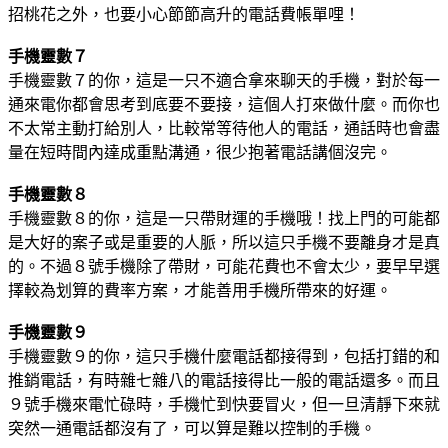
招桃花之外，也要小心節節高升的電話費帳單哩！
手機靈數７
手機靈數７的你，這是一只不適合拿來聊天的手機，對於每一
通來電你都會思考到底要不要接，這個人打來做什麼。而你也
不太常主動打給別人，比較常等待他人的電話，通話時也會盡
量在短時間內達成重點溝通，很少抱著電話講個沒完。
手機靈數８
手機靈數８的你，這是一只帶財運的手機哦！找上門的可能都
是大好的案子或是重要的人脈，所以這只手機不要離身才是真
的。不過８號手機除了帶財，可能花費也不會太少，要早早選
擇較為划算的費率方案，才能善用手機所帶來的好運。
手機靈數９
手機靈數９的你，這只手機什麼電話都接得到，包括打錯的和
推銷電話，有時雜七雜八的電話接得比一般的電話還多。而且
９號手機來電忙碌時，手機忙到快要冒火，但一旦清靜下來就
突然一通電話都沒有了，可以算是難以控制的手機。