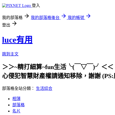
登入
我的部落格
我的部落格後台
我的帳號
登出
luce有用
跳到主文
＞＞~精打細算~fun生活╰(￣▽￣)
心侵犯智慧財產權請通知移除，謝謝 (PS:
部落格全站分類：
生活綜合
相簿
部落格
名片