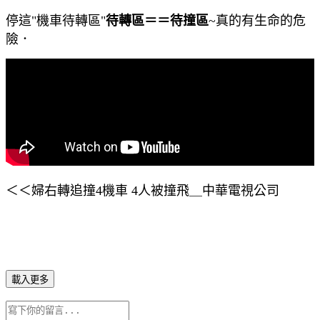
停這"機車待轉區"
待轉區＝＝待撞區
~真的有生命的危
險．
＜＜婦右轉追撞4機車 4人被撞飛＿中華電視公司
載入更多