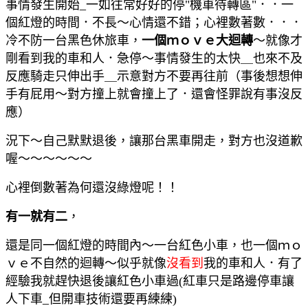
事情發生開始_一如往常好好的停"機車待轉區"．．一
個紅燈的時間．不長～心情還不錯；心裡數著數．．．
冷不防一台黑色休旅車，
一個ｍｏｖｅ大迴轉
～就像才
剛看到我的車和人．急停～事情發生的太快＿也來不及
反應騎走
只伸出手＿示意對方不要再往前（事後想想伸
手有屁用～對方撞上就會撞上了．還會怪罪說有事沒反
應
）
況下～自己默默退後，讓那台黑車開走，對方也沒道歉
喔～～～～～～
心裡倒數著為何還沒綠燈呢！！
有一就有二
，
還是同一個紅燈的時間內～一台紅色小車，也一個ｍｏ
ｖｅ不自然的迴轉～似乎就像
沒看到
我的車和人．有了
經驗我就趕快退後讓紅色小車過(紅車只是路邊停車讓
人下車_但開車技術還要再練練)