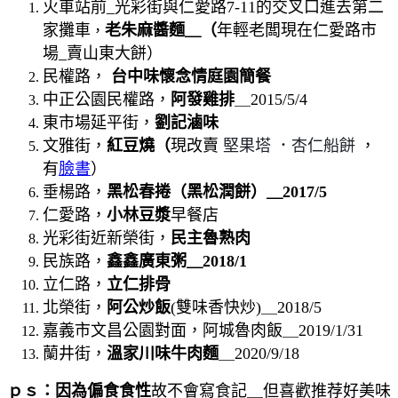
火車站前_光彩街與仁愛路7-11的交叉口進去第二
家攤車
老朱麻醬麵＿（
年輕老闆現在仁愛路市
，
場_賣山東大餅）
民權路，
台中味懷念情庭園簡餐
中正公園民權路，
阿發雞排
＿2015/5/4
東市場延平街，
劉記滷味
文雅街，
紅豆燒（
現改賣
堅果塔
．
杏仁船餅
，
有
臉書
）
垂楊路，
黑松春捲（黑松潤餅）＿2017/5
仁愛路，
小林豆漿
早餐店
光彩街近新榮街，
民主魯熟肉
民族路，
鑫鑫廣東粥＿2018/1
立仁路，
立仁排骨
北榮街，
阿公炒飯
(雙味香快炒)＿2018/5
嘉義市文昌公園對面，阿城魯肉飯＿2019/1/31
蘭井街，
溫家川味牛肉麵
＿2020/9/18
ｐｓ：因為偏食
食性
故不會寫食記＿但喜歡推荐好美味