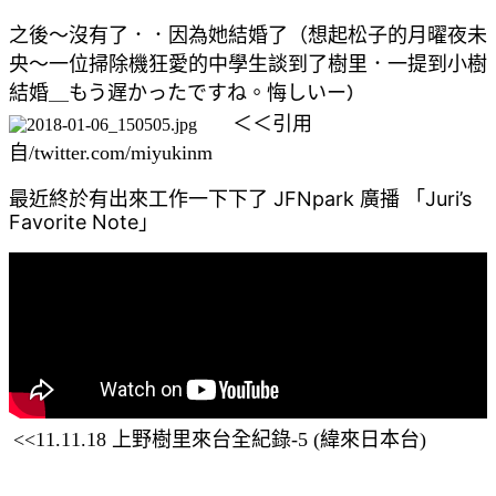
之後～沒有了．．因為她結婚了（想起松子的月曜夜未
央～一位掃除機狂愛的中學生談到了樹里．一提到小樹
結婚＿もう遅かったですね。悔しいー
）
＜＜引用
自/twitter.com/miyukinm
JFNpark
Juri’s
最近終於有出來工作一下下了
廣播 「
Favorite Note」
<<11.11.18 上野樹里來台全紀錄-5 (緯來日本台)