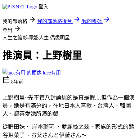
登入
我的部落格
我的部落格後台
我的帳號
登出
人生之縮影-電影人生
偶像明星
推演員：上野樹里
luce有用
8年前
上野樹里~先不管八封論述的是真是假....但作為一個演
員，她是有滿分的，在地日本人喜歡．台灣人．韓國
人．都喜愛她所演的戲
從野田妹．
岸本瑠可
．愛麗絲之棘．家族的形式的熊
谷葉菜子
お父さんと伊藤さん～
．