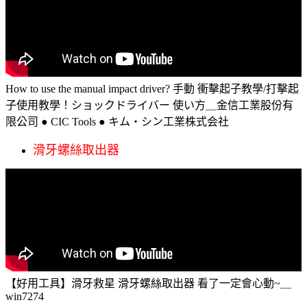
How to use the manual impact driver? 手動 衝擊起子教學/打擊起
子使用教學！ショックドライバー 使い方＿金信工業股份有
限公司 ● CIC Tools ● キム・シン工業株式会社
滑牙螺絲取出器
【好用工具】滑牙救星 滑牙螺絲取出器 看了一定會心動~＿
win7274