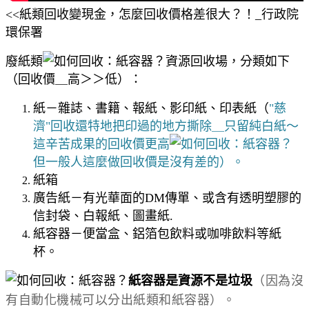
<<紙類回收變現金，怎麼回收價格差很大？！_行政院
環保署
廢紙類
資源回收場，分類如下
（回收價＿高＞＞低）：
紙－雜誌、書籍、報紙、影印紙、印表紙（
"慈
濟"回收還特地把印過的地方撕除＿只留純白紙～
這辛苦成果的回收價更高
但一般人這麼做回收價是沒有差的）。
紙箱
廣告紙－有光華面的DM傳單、或含有透明塑膠的
信封袋、白報紙、圖畫紙.
紙容器－便當盒、鋁箔包飲料或咖啡飲料等紙
杯。
紙容器是資源不是垃圾
（因為沒
有自動化機械可以分出紙類和紙容器）。