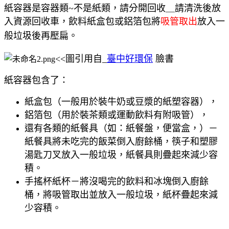
紙容器是容器類~不是紙類，請分開回收＿請清洗後放
入資源回收車，
飲料紙盒包或鋁箔包將
吸管取出
放入一
般垃圾後再壓扁。
<<圖引用自_
臺中好環保
臉書
紙容器包含了：
紙盒包（一般用於裝牛奶或豆漿的紙塑容器），
鋁箔包（用於裝茶類或運動飲料有附吸管），
還有各類的紙餐具（如：紙餐盤，便當盒，）－
紙餐具將未吃完的飯菜倒入廚餘桶，筷子和塑膠
湯匙刀叉放入一般垃圾，紙餐具則疊起來減少容
積。
手搖杯紙杯－
將沒喝完的飲料和冰塊倒入廚餘
桶，將吸管取出並放入一般垃圾，紙杯疊起來減
少容積。