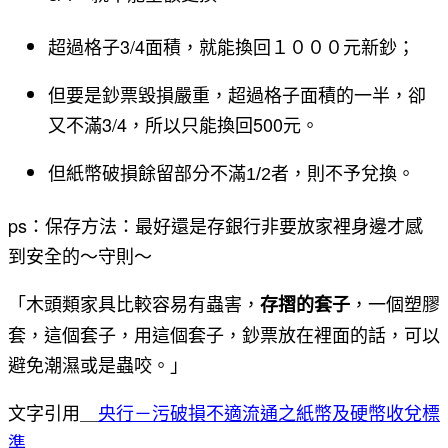
超過格子3/4面積，就能換回１０００元新鈔；
但要是鈔票毀損嚴重，超過格子面積的一半，卻
又不滿3/4，所以只能換回500元。
但紙幣破損餘留部分不滿1/2者，則不予兌換。
ps：保存方法：最好還是存銀行
非要放家裡身邊才感
到安全的～守則～
「木頭類家具比較容易有蟲害，
，一個塑膠
存摺的套子
套，這個套子，用這個套子，鈔票放在裡面的話，可以
避免潮濕或是蟲咬。」
文字引用＿
央行－
污破損不適流通之紙幣及硬幣收兌標
準