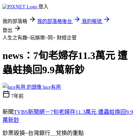
登入
我的部落格
我的部落格後台
我的帳號
登出
人生之有趣~玩娛樂>冏<
財經企管
news：7旬老婦存11.3萬元 遭
蟲蛀換回9.9萬新鈔
luce有用
7年前
新聞
TVBS新聞網－7旬老婦存11.3萬元 遭蟲蛀換回9.9
萬新鈔
鈔票毀損~台灣銀行＿兌換的重點