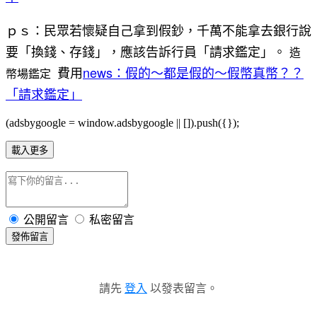
ｐｓ：民眾若懷疑自己拿到假鈔，千萬不能拿去銀行說
要「換錢、存錢」，應該告訴行員「請求鑑定」。
造
費用
news：假的～都是假的～假幣真幣？？
幣場鑑定
「請求鑑定」
(adsbygoogle = window.adsbygoogle || []).push({});
載入更多
公開留言
私密留言
發佈留言
請先
登入
以發表留言。