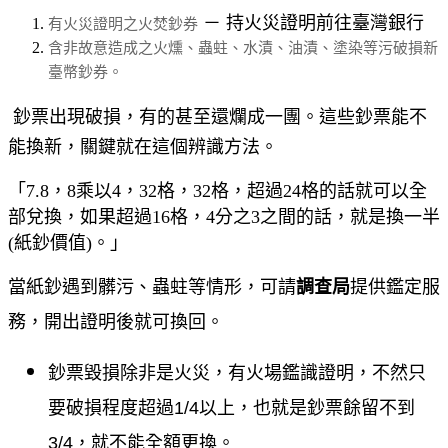
－
持火災證明前往臺灣銀行
有火災證明之火焚鈔券
含非故意造成之火燻、蟲蛀、水漬、油漬、塗染等污破損新
臺幣鈔券。
鈔票出現破損，有的甚至還爛成一團。這些鈔票能不
能換新，關鍵就在這個辨識方法。
「7.8，8乘以4，32格，32格，超過24格的話就可以全
部兌換，如果超過16格，4分之3之間的話，就是換一半
(紙鈔價值)。」
當紙鈔遇到髒污、蟲蛀等情形，可請
調查局
提供鑑定服
務，開出證明後就可
換回。
鈔票毀損除非是火災，有火場鑑識證明，不然只
要破損程度超過1/4以上，也就是鈔票餘留不到
3/4，就不能全額更換。