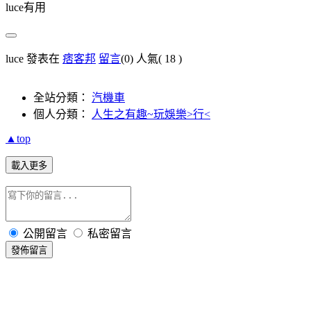
luce有用
luce 發表在
痞客邦
留言
(0)
人氣(
18
)
全站分類：
汽機車
個人分類：
人生之有趣~玩娛樂>行<
▲top
載入更多
公開留言
私密留言
發佈留言