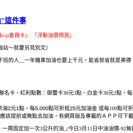
"這件事
vip
會員
卡」.「浮動油價預測」
油站～就要另見別文）
下班的人＿一年機車加油也要上千元，能省就省就是美德
名卡，紅利點數：御璽卡30元3點、白金卡30元2點，每
油2元1點，每5,000點可折抵25元加油金
或每100點可
應該提前或晚點去加油，有網頁版及專屬的ＡＰＰ可下
，一周固定加一次3公升的油_
(
今日3月11日中油油價-92無