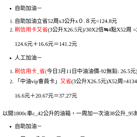
自助加油－
自助加油立省
52周x3公升x０.８元=124.8元
≒
刷信用卡又省
(3公升X26.5元)/30X2倍
4點X52周 
124.6元＋16.6元＝141.2元
人工加油－
刷信用卡_省
(
今日3月11日中油油價-92無鉛: 26.5元
「中油vip會員卡」
又省
(3公升X26.5元)X52周=41
16.6元＋20.67元＝37.27元
以開1800c車c_42公升的油箱，一周加一次油38公升_9
自助加油－