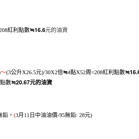
≒16.6
=208紅利點數
元的油資
≒
≒16.
)
～
(3公升X26.5元)/30X2倍
4點X52周=208紅利點數
≒20.67元的油資
34點數
5無鉛，
(
3月11日中油油價-95無鉛: 28元)