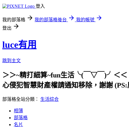
登入
我的部落格
我的部落格後台
我的帳號
登出
luce有用
跳到主文
＞＞~精打細算~fun生活╰(￣▽￣)
心侵犯智慧財產權請通知移除，謝謝 (PS:
部落格全站分類：
生活綜合
相簿
部落格
名片