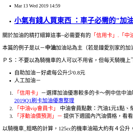
Mar
13
Wed
2019
14:59
小氣有錢人買東西 ：車子必需的"加油
關於加油的精打細算這事~必需要有的
「信用卡」.「中油
本篇的例子是以－
中油
加油站為主（若是鐘愛別家的加
ＰＳ：不要以為騎機車的人可以不用省，但每天騎機上
自助加油－好處每公升少0.8元
人工加油－
「信用卡」
－選擇加油優惠較多的卡～例中信中油聯
2019Q1刷卡加油優惠整理
「中油vip
會員
卡」
中油會員點數：汽油1元1點、柴
「浮動油價預測」－
提供下週國內汽油價格，看看
以騎機車_粗略的計算，125cc的機車油箱大約有４公升