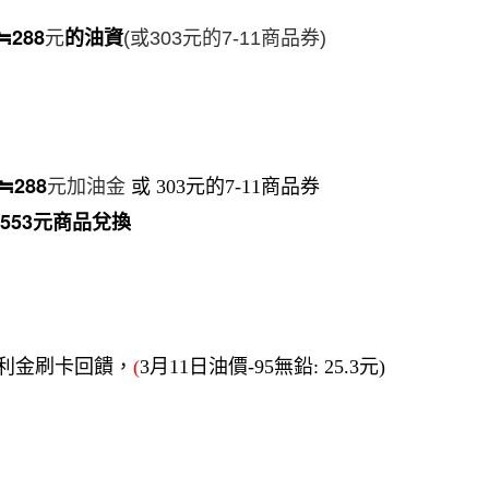
≒288
的油資
元
(
或303元的7-11商品券)
≒288
元加油金
或 303元的7-11商品券
553
元商品兌換
多利金刷卡回饋，
(
3月11日油價-95無鉛: 25.3元)
月