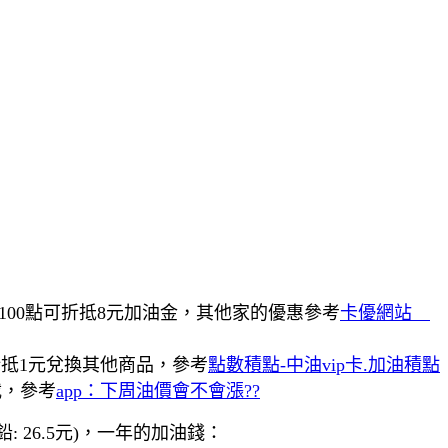
100點可折抵8元加油金，其他家的優惠參考
卡優網站＿
折抵1元
兌換其他商品，參考
點數積點-中油vip卡.加油積點
載，參考
app：下周油價會不會漲??
鉛: 26.5元)，一年的加油錢：