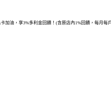
ostco聯名卡加油，享3%多利金回饋！(含原店內1%回饋，每月每