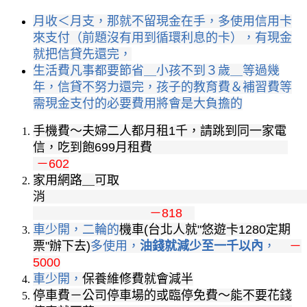
月收＜月支，那就不留現金在手，多使用信用卡
來支付（前題沒有用到循環利息的卡），有現金
就把信貸先還完，
生活費凡事都要節省＿小孩不到３歲＿等過幾
年，信貸不努力還完，孩子的教育費＆補習費等
需現金支付的必要費用將會是大負擔的
手機費～夫婦二人都月租1千，請跳到同一家電
信，吃到飽699月租費
－602
家用網路＿可取
－818
車少開，二輪的
機車(台北人就"悠遊卡1280定期
票"辦下去)
多使用，
油錢就減少至一千以內
，
－
5000
車少開，
保養維修費就會減半
停車費－公司停車場的或臨停免費～能不要花錢