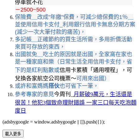
停車就不花
－2500~500
保險費＿改成"年繳"保費，可減少總保費的1％＿
並使用信用卡支付_利用銀行信用卡無息分期方案
(減少一次大筆付款的痛苦)，
多記帳＿正確節約的買生活所需，多用折價活動
來買可存放的東西，
出國就免＿吃土的原因就是出國，全家窩在家也
是一種家庭和樂（日常生活全用信用卡支付，省
下的是紅利點數或
信用卡累積「通用哩程」，可
兌換各家航空公司機票～
可用來出國）
或許和富媽媽
搭伙
也可省下一筆，
參考專家的意見
今周刊_
月薪破9萬元，生活還是
很苦！他犯3個致命理財錯誤 一家三口每天吃泡麵
度日
(adsbygoogle = window.adsbygoogle || []).push({});
載入更多