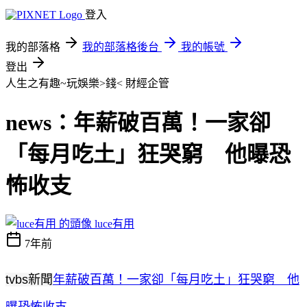
登入
我的部落格
我的部落格後台
我的帳號
登出
人生之有趣~玩娛樂>錢<
財經企管
news：年薪破百萬！一家卻
「每月吃土」狂哭窮 他曝恐
怖收支
luce有用
7年前
tvbs新聞
年薪破百萬！一家卻「每月吃土」狂哭窮 他
曝恐怖收支