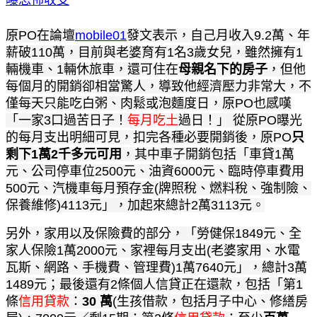
原PO在論壇
mobile01
發文表示，自己月收入9.2萬、年
薪破110萬，目前與老婆育有1名3歲女兒，雖然擁有1
輛機車、1輛休旅車，還可住在
母親名下的房子
，但他
每個月的開銷卻相當驚人，導致他經濟壓力非常大，不
僅每天只能吃白粥、肉鬆或泡麵度日，原PO也感嘆
「一家3口過苦日子！
每月吃土
過日！」 從原PO曝光
的每月支出明細可見，扣完各種必要開銷後，原PO
只
剩下1萬2千多元可用
，其中車子開銷包括「車貸1萬
元、公司停車位2500元、油資6000元、臨時停車費用
500元、汽機車每月預存金(牌照稅、燃料稅、強制險、
保養維修)4113元」，加起來總計2萬3113元。
另外，家用以及保險費的部分，「勞健保1849元、全
家人保險1萬2000元、家裡每月支出(老婆家用、水電
瓦斯、網路、手機費、管理費)1萬7640元」，總計3萬
1489元；最後還有2條個人信貸正在還款，包括「第1
條
信用貸款
：
30 萬
(生孩借款，包括月子中心、修繕房