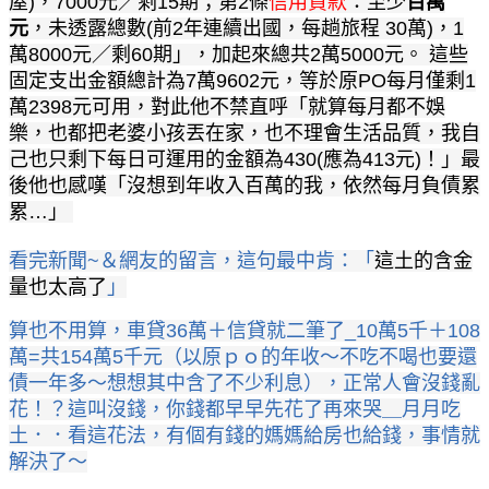
屋)，7000元／剩15期；第2條
信用貸款
：至少
百萬
元
，未透露總數(前2年連續出國，每趟旅程 30萬)，1
萬8000元／剩60期」，加起來總共2萬5000元。 這些
固定支出金額總計為7萬9602元，等於原PO每月僅剩1
萬2398元可用，對此他不禁直呼「就算每月都不娛
樂，也都把老婆小孩丟在家，也不理會生活品質，我自
己也只剩下每日可運用的金額為430(應為413元)！」最
後他也感嘆「沒想到年收入百萬的我，依然每月負債累
累…」
看完新聞~＆網友的留言，
這句最中肯：「
這土的含金
量也太高了
」
算也不用算，車貸36萬＋信貸就二筆了_10萬5千＋108
萬=共154萬5千元（以原ｐｏ的年收～不吃不喝也要還
債一年多～想想其中含了不少利息），正常人會沒錢亂
花！？這叫沒錢，你錢都早早先花了再來哭＿月月吃
土．．看這花法，有個有錢的媽媽給房也給錢，事情就
解決了～