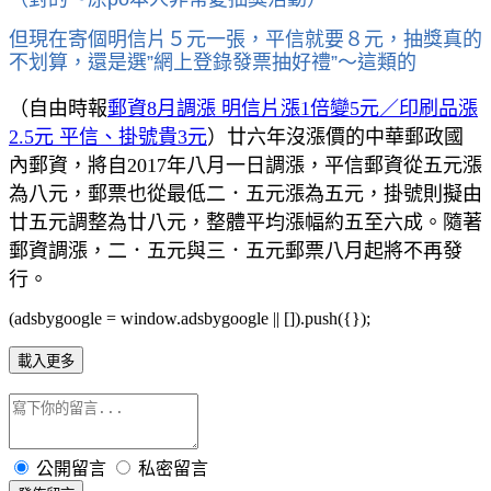
但現在
寄個明信片５元一張，
平信就要８元，抽獎真的
不划算，還是選”網上登錄發票抽好禮”～這類的
（自由時報
郵資8月調漲 明信片漲1倍變5元／印刷品漲
2.5元 平信、掛號貴3元
）廿六年沒漲價的中華郵政國
內郵資，將自2017年八月一日調漲，平信郵資從五元漲
為八元，郵票也從最低二．五元漲為五元，掛號則擬由
廿五元調整為廿八元，整體平均漲幅約五至六成。隨著
郵資調漲，二．五元與三．五元郵票八月起將不再發
行。
(adsbygoogle = window.adsbygoogle || []).push({});
載入更多
公開留言
私密留言