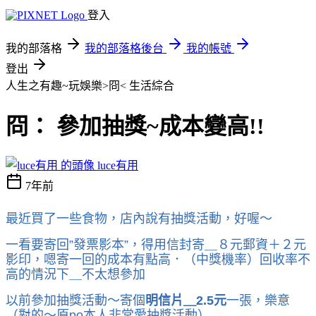
登入
我的部落格
我的部落格後台
我的帳號
登出
人生之有趣~玩娛樂>冏<
生活綜合
冏： 參加抽獎~成本變高!!
luce有用
7年前
最近買了一些食物，店內說有抽獎活動，好喔～
一看要寄回”發票影本”，
得用信封寄＿８元郵資＋２元
影印，嗯
寄一回的成本有點高．（中獎機率）回收率不
高的情況下＿不太想參加
以前參加抽獎活動～寄個
明信片＿2.5元
一張，樂意
（對的～原po本人非常愛抽獎活動
）