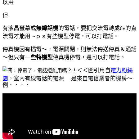
以用
但
有液晶螢幕或
無線話機
的電話，要把交流電轉成6v的直
流電才能用
ｐｓ有些機型停電，可以打電話。
～
傳真機因有插電～，電源關閉，則無法傳送傳真＆通話
～但只有一
些特機型
傳真機停電，還可以打電話。
＜＜圖引用自
電力粉絲
團
，
室內有線電話的電源
是來自電信業者的機房～
⚡
例．．．．