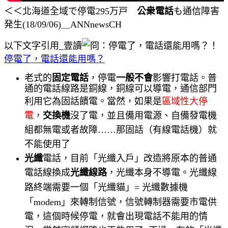
＜＜北海道全域で停電295万戸
公衆電話
も通信障害
発生(18/09/06)＿ANNnewsCH
以下文字引用_壹讀
停電了，電話還能用嗎？
老式的
固定電話
，停電
一般不會
影響打電話。普
通的電話線路是銅線，銅線可以導電，通信部門
利用它為固話饋電。
當然，如果是
區域性大停
電
，
交換機
沒了電，並且備用電源、自備發電機
組都無電或者故障……那固話（有線電話機）就
不能使用了
光纖
電話，目前「光纖入戶」改造將原本的普通
電話線換成
光纖線路
，光纖本身不導電。光纖線
路終端需要一個「光纖貓」=
光纖數據機
「modem」
來轉制信號，信號轉制器需要市電供
電，這個時候停電，就會出現電話不能用的情