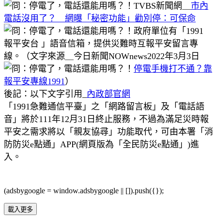
TVBS新聞網＿
市內
電話沒用了？ 網曝「秘密功能」勸別停：可保命
政府單位有「1991
報平安台 」語音信箱，提供災難時互報平安留言專
線。（文字來源＿今日新聞NOWnews2022年3月3日
停電手機打不通？靠
報平安專線1991
）
後記：以下文字引用_
內政部官網
「1991急難通信平臺」之「網路留言板」及「電話語
音」將於111年12月31日終止服務，不過為滿足災時報
平安之需求將以「親友協尋」功能取代，可由本署「消
防防災e點通」APP(網頁版為「全民防災e點通」)進
入。
(adsbygoogle = window.adsbygoogle || []).push({});
載入更多