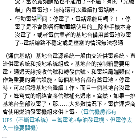
況，當然寬頻網路也不能用了~不過，有的「光纖
貓」內置電池，這時還可以繼續打電話噠~
行動電話
，停
電了是不會影響
行動電話
使用的＿除非手機本身
沒電了，或者電信業者的基地台備用蓄電池沒電
了~電話線路不穩定或是壅塞的情況無法撥通
（通信基站）基地台電源系統一般由交流供電系統、直
流供電系統和接地系統組成。基地台的控制箱需要用
電，通過天線接收信號和轉發信號。和電話局端類似，
作為重要的通信設施，每個基地台都有蓄電池，停電
時，可以保證基地台繼續工作。而且一個基地台沒電
了，蜂窩式的網絡會將信號補充過來。當然，如果一排
基地台全部沒電了，那……大多數情況下，電信運營商
會使用燃油發電機組來供上電~
（電信機房都有
UPS（不斷電系統）＝蓄電池+柴油發電機、但電停太
久一樣要關機）