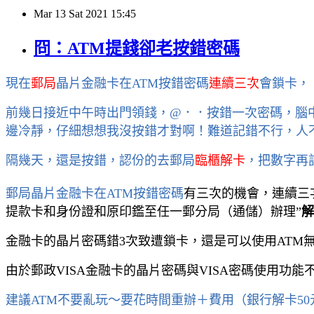
Mar
13
Sat
2021
15:45
冏：ATM提錢卻老按錯密碼
現在
郵局
晶片金融卡在ATM按錯密碼
連續三次
會鎖卡，
前幾日接近中午時出門領錢，@
．．按錯一次密碼
，腦
邊冷靜，仔細想想我沒按錯才對啊！難道記錯
不行，人
隔幾天，還是按錯
，認份的去郵局
臨櫃解卡
，把數字再
郵局晶片金融卡在ATM按錯密碼
有三次的機會，連續三
提款卡和身份證和原印鑑至任一郵分局（通儲）辦理”
解
金融卡的晶片密碼錯3次致遭鎖卡，還是可以使用ATM
由於郵政VISA金融卡的晶片密碼與VISA密碼使用功
建議
ATM
不要亂玩～要花時間重辦＋費用（銀行解卡50元