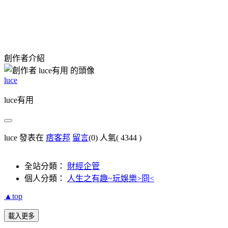
創作者介紹
luce
luce有用
luce 發表在
痞客邦
留言
(0)
人氣(
4344
)
全站分類：
財經企管
個人分類：
人生之有趣~玩娛樂>冏<
▲top
載入更多