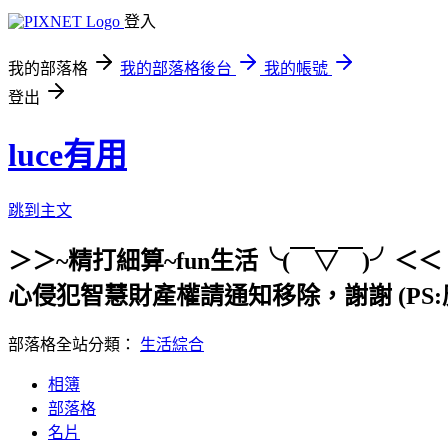
登入
我的部落格
我的部落格後台
我的帳號
登出
luce有用
跳到主文
＞＞~精打細算~fun生活╰(￣▽￣)
心侵犯智慧財產權請通知移除，謝謝 (PS:
部落格全站分類：
生活綜合
相簿
部落格
名片