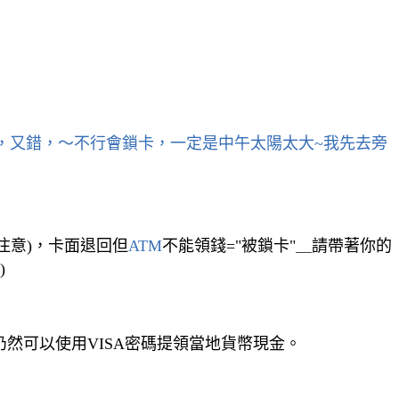
，又錯，～
不行會鎖卡，一定是中午太陽太大~我先去旁
注意)，卡面退回但
ATM
不能領錢="被鎖卡"＿請帶著你的
)
仍然可以使用VISA密碼提領當地貨幣現金。