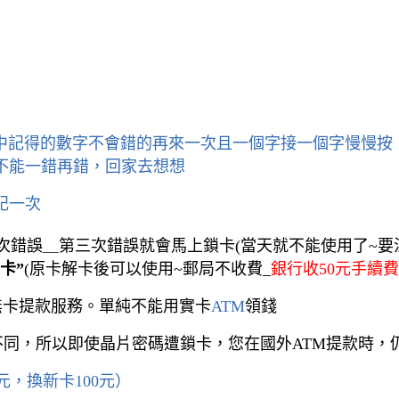
中記得的數字不會錯的
再來一次且一個字接一個字慢慢按
不能一錯再錯，回家去想想
記一次
次錯誤＿第三次錯誤就會馬上鎖卡(當天就不能使用了~要
卡”
(原卡解卡後可以使用~郵局不收費_
銀行收50元手續費
無卡提款服務。單純不能用實卡
ATM
領錢
能不同，所以即使晶片密碼遭鎖卡，您在國外ATM提款時，
，換新卡100元）