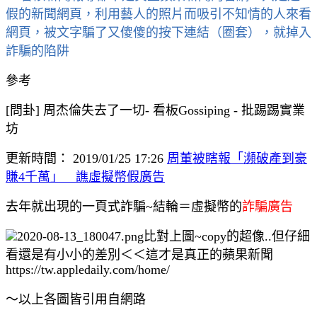
假的新聞網頁，利用藝人的照片而吸引不知情的人來看
網頁，被文字騙了又傻傻的按下連結（圈套），就掉入
詐騙的陷阱
參考
[問卦] 周杰倫失去了一切- 看板Gossiping - 批踢踢實業
坊
更新時間： 2019/01/25 17:26
周董被瞎報「瀕破產到豪
賺4千萬」 譙虛擬幣假廣告
去年就出現的一頁式詐騙~結輪＝虛擬
幣的
詐騙廣告
比對上圖~copy的超像..但仔細
看還是有小小的差別＜＜這才是真正的蘋果新聞
https://tw.appledaily.com/home/
～以上各圖皆引用自網路