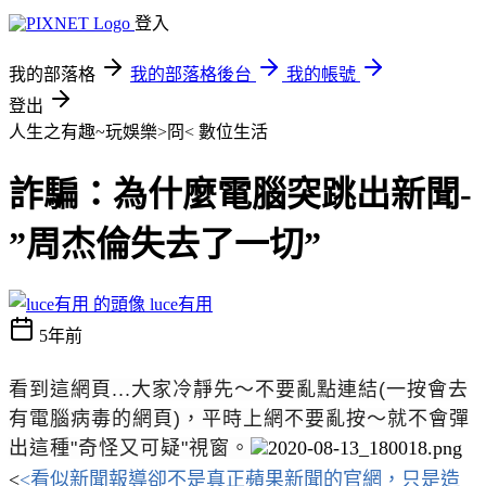
登入
我的部落格
我的部落格後台
我的帳號
登出
人生之有趣~玩娛樂>冏<
數位生活
詐騙：為什麼電腦突跳出新聞-
”周杰倫失去了一切”
luce有用
5年前
看到這網頁...大家冷靜先～不要亂點連結(一按會去
有電腦病毒的網頁)，平時上網不要亂按～就不會彈
出這種"奇怪又可疑"視窗。
<
<
看似新聞報導卻不是真正蘋果新聞的官網，只是造