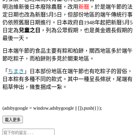
明治維新後日本廢除農曆，改用
新曆
，於是端午節的法
定日期也改為新曆5月5日，但部份地區的端午傳統行事
仍依照舊曆日期進行。日本政府自1948年起把新曆5月5
日定為
兒童之日
，列為公眾假期，也是黃金週長假期的
最後一天。
日本端午節的食品主要有粽和柏餅，關西地區多於端午
節吃粽子，而柏餅則多見於關東地區。
「
ちまき
」日本部份地區在端午節也有吃粽子的習俗，
日本粽有多種不同的款式。其中一種呈長條狀，尾端有
稻草伸出，幾隻捆成一紮。
(adsbygoogle = window.adsbygoogle || []).push({});
載入更多