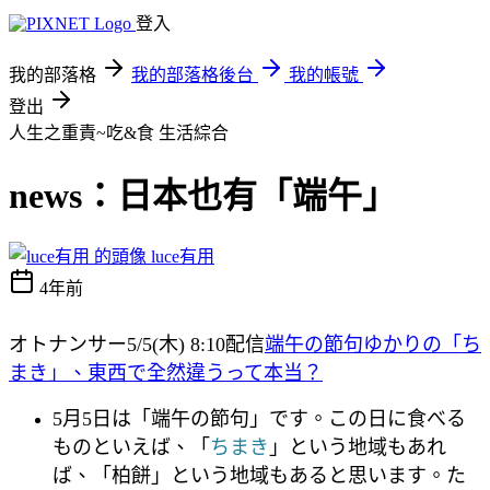
登入
我的部落格
我的部落格後台
我的帳號
登出
人生之重責~吃&食
生活綜合
news：日本也有「端午」
luce有用
4年前
オトナンサー5/5(木) 8:10配信
端午の節句ゆかりの「ち
まき」、東西で全然違うって本当？
5月5日は「端午の節句」です。この日に食べる
ものといえば、「
ちまき
」という地域もあれ
ば、「柏餅」という地域もあると思います。た