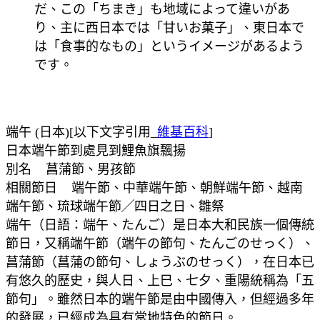
だ、この「ちまき」も地域によって違いがあ
り、主に西日本では「甘いお菓子」、東日本で
は「食事的なもの」というイメージがあるよう
です。
端午 (日本)[以下文字引用_
維基百科
]
日本端午節到處見到鯉魚旗飄揚
別名 菖蒲節、男孩節
相關節日 端午節、中華端午節、朝鮮端午節、越南
端午節、琉球端午節╱四日之日、雛祭
端午（日語：端午、たんご）是日本大和民族一個傳統
節日，又稱端午節（端午の節句、たんごのせっく）、
菖蒲節（菖蒲の節句、しょうぶのせっく），在日本已
有悠久的歷史，與人日、上巳、七夕、重陽統稱為「五
節句」。雖然日本的端午節是由中國傳入，但經過多年
的發展，已經成為具有當地特色的節日。