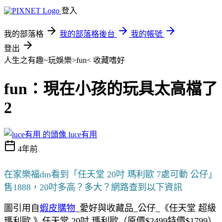
登入
我的部落格
我的部落格後台
我的帳號
登出
人生之有趣~玩娛樂>fun<
收藏嗜好
fun：現在小孩的玩具太高檔了
2
luce有用
4年前
在家樂福dm看到「任天堂 20吋 瑪利歐 7處可動 公仔」
售1888，20吋多高？多大？網路查到以下資訊
圖引用自
蝦皮購物
_愛好與收藏品_公仔_《任天堂 超級
瑪利歐 》任天堂 20吋 瑪利歐（原價$2499特價$1799）