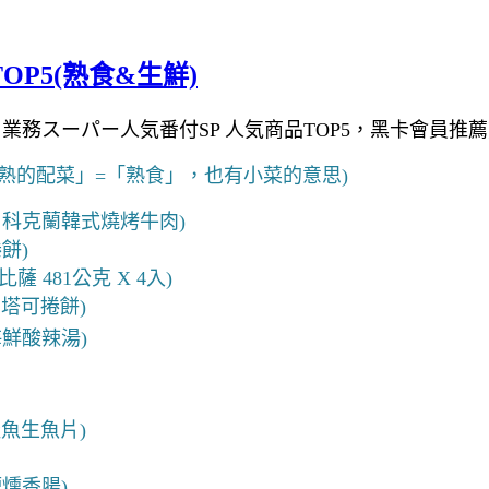
OP5(熟食&生鮮)
業務スーパー人気番付SP 人気商品TOP5，黑卡會員推
熟的配菜」=「熟食」，也有小菜的意思)
nature 科克蘭韓式燒烤牛肉)
餅)
薩 481公克 X 4入)
肉塔可捲餅
)
海鮮酸辣湯)
鮭魚生魚片)
煙燻香腸)