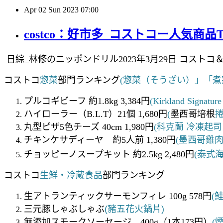
Apr
02
Sun
2023
07:00
costco：好市多_コストコー人気商品T
日綜_林修のニッポンドリル2023年3月29日
コストコ＆
コストコ
惣菜
部門ランキング
(惣菜（そうざい）」「煮
プルコギビーフ 約1.8kg 3,384円
(Kirkland Sig
ハイローラー（B.L.T）21個 1,680円
(
墨西哥培根
捲
丸型ピザ5色チーズ 40cm 1,980円
(科克蘭 冷凍起司比
チキンケサディーヤ 約5人前 1,380円
(墨西哥雞
チョッピーノスープキット 約2.5kg 2,480円
(泰式
コストコ
生鮮・冷蔵食品
部門ランキング
生アトランティックサーモンフィレ 100g 578円
(
三元豚しゃぶしゃぶ
(豬五花火鍋片)
無添加スモークソーセージ 400g（1本173円）
(