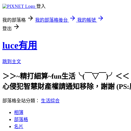
登入
我的部落格
我的部落格後台
我的帳號
登出
luce有用
跳到主文
＞＞~精打細算~fun生活╰(￣▽￣)
心侵犯智慧財產權請通知移除，謝謝 (PS:
部落格全站分類：
生活綜合
相簿
部落格
名片