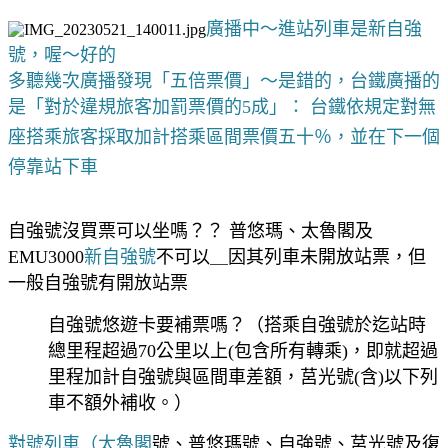
廣播中～進站列車是新自強
號，喔～好的
多聽幾次廣播發現「五倍票價」～是錯的，台鐵廣播的
是「對於違規旅客加罰票價的5成」：
台鐵依規定對
無
座搭乘旅客採取加計搭乘區間票價五十％，並在下一個
停靠站下車
自強號沒買票可以坐嗎？？ 普悠瑪、太魯閣及
EMU3000
新自強號
不可以＿因其列車未開放站票，但
一般自強號有開放站票
自強號悠遊卡要補票嗎？（搭乘自強號於迄站時
總里程超過70公里以上(包含所有轉乘)，即就超過
里程加計自強號與區間車差額，莒光號(含)以下列
車不額外補收。）
對號列車（太魯閣
號、普悠瑪號、自強號、莒光號及復