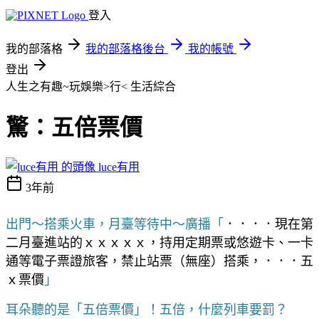
登入
我的部落格
我的部落格後台
我的帳號
登出
人生之有趣~玩娛樂>行<
生活綜合
驚：五倍票價
luce有用
3年前
出門～搭乘火車，月臺等待中～廣播「
．．．．現在第
二月臺進站的ｘｘｘｘｘ，持用定期票或悠遊卡、一卡
通等電子票證旅客，禁止站票（無座）搭乘，．．．五
ｘ票價
」
耳朵聽的是「五倍票價」！五倍，什麼列車要罰？