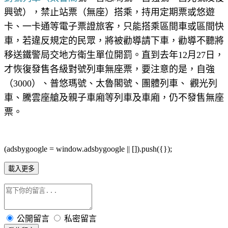
興號），禁止站票（無座）搭乘，持用定期票或悠遊
卡、一卡通等電子票證旅客，只能搭乘區間車或區間快
車，若違反規定的民眾，將被勸導請下車，勸導不聽將
移送鐵警局交地方衛生單位開罰。直到去年12月27日，
才恢復發售各級對號列車無座票，要注意的是，自強
（3000）、普悠瑪號、太魯閣號、團體列車、 觀光列
車、騰雲座艙及親子車廂等列車及車廂，仍不發售無座
票。
(adsbygoogle = window.adsbygoogle || []).push({});
載入更多
公開留言
私密留言