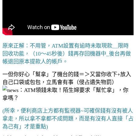
原來正解：不用管，ATM設置有逾時未取現款＿限時
回收功能，（10～45秒後）錢再存回機器中_後台再做
帳退回原本提款人的帳戶。
一但你好心「幫拿」了機台的錢＝＞又當你收下+放入
自己口袋或包包，立馬會有事（侵占遺失物罰）
(所幸，便利商店上方都有監視器~可確保錢有沒有被人
拿走，所以拿不拿都不成問題，而是有沒有人直接「占
為己有」才是重點)