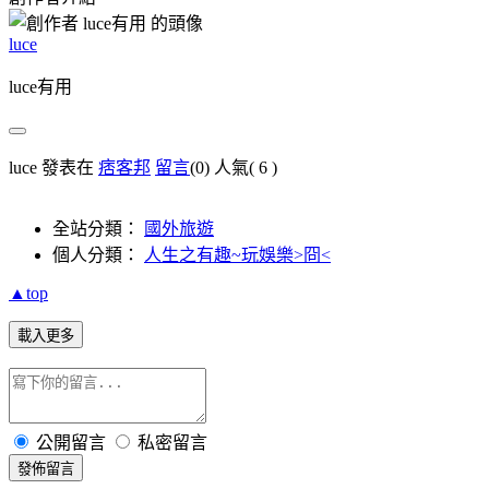
luce
luce有用
luce 發表在
痞客邦
留言
(0)
人氣(
6
)
全站分類：
國外旅遊
個人分類：
人生之有趣~玩娛樂>冏<
▲top
載入更多
公開留言
私密留言
發佈留言