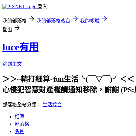
登入
我的部落格
我的部落格後台
我的帳號
登出
luce有用
跳到主文
＞＞~精打細算~fun生活╰(￣▽￣)
心侵犯智慧財產權請通知移除，謝謝 (PS:
部落格全站分類：
生活綜合
相簿
部落格
名片