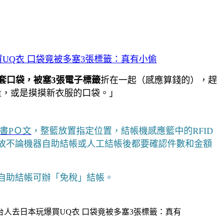
UQ衣 口袋竟被多塞3張標籤：真有小偷
套口袋，被塞3張電子標籤
折在一起（感應算錢的），趕
量，或是摸摸新衣服的口袋。」
書PＯ文
，整籃放置指定位置，結帳機感應籃中的RFID
故不論機器自助結帳或人工結帳後都要確認件數和金額
這自助結帳可辦「免稅」結帳。