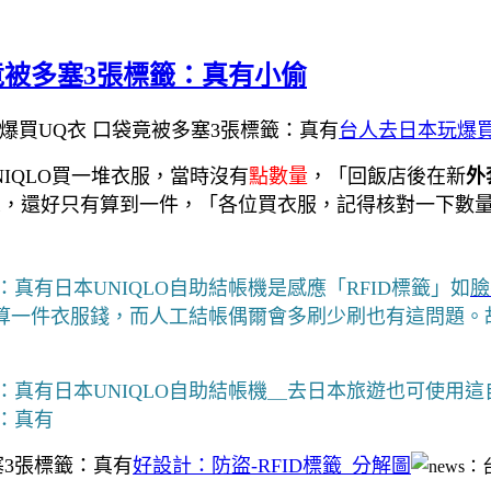
袋竟被多塞3張標籤：真有小偷
台人去日本玩爆買
IQLO買一堆衣服，當時沒有
點數量
，「回飯店後在新
外
示，還好只有算到一件，「各位買衣服，記得核對一下數
日本UNIQLO自助結帳機是感應「RFID標籤」如
臉
算一件衣服錢，而人工結帳偶爾會多刷少刷也有這問題。
日本UNIQLO自助結帳機＿去日本旅遊也可使用
好設計：防盜-RFID標籤_分解圖