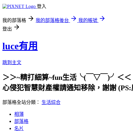
登入
我的部落格
我的部落格後台
我的帳號
登出
luce有用
跳到主文
＞＞~精打細算~fun生活╰(￣▽￣)
心侵犯智慧財產權請通知移除，謝謝 (PS:
部落格全站分類：
生活綜合
相簿
部落格
名片