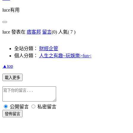
luce有用
luce 發表在
痞客邦
留言
(0)
人氣(
7
)
全站分類：
財經企管
個人分類：
人生之有趣~玩娛樂>fun<
▲top
載入更多
公開留言
私密留言
發佈留言