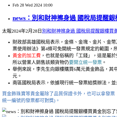
Feb
28
Wed
2024
10:00
news：別和財神擦身過 國稅局提醒
太報2024年2月28日
別和財神擦身過 國稅局提醒銀樓買
財政部高雄國稅局表示，金條、金塊、金片、金幣
票使用辦法》第4條可免開統一發票規定的範圍，
黃金的加工費
，也就是俗稱的「工錢」，這是屬於
所以營業人銷售該類貨物仍
要開立統一發票
。
舉例來說，李先生向銀樓購買6萬元黃金飾品，其中5
元。
南區國稅局表示，依據現行統一發票給獎辦法，並
買金飾珠寶等貴金屬除了品質保證卡外，也可以拿發票
統一編號的發票都可對獎)。