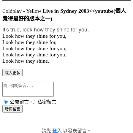
oldplay - Yellow
Live in Sydney 2003<<youtube(個人
C
覺得最好的版本之一)
It's true, look how they shine for you,
Look how they shine for you,
Look how they shine for,
Look how they shine for you,
Look how they shine for you,
Look how they shine.
載入更多
公開留言
私密留言
發佈留言
請先
登入
以發表留言。